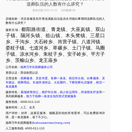
送葬队伍的人数有什么讲究？
发布日期:2025-11-12
访问数量:89
店铺名称：河北省秦皇岛市青龙满族自治县凉水河镇白事期间送葬队伍的人
数有什么讲究？
都阳路街道、青龙镇、大巫岚镇、双山
服务区域：
子镇、隔河头镇、祖山镇、木头凳镇、三星口
乡、干沟乡、大石岭乡、肖营子镇、八道河镇、
娄杖子镇、七道河乡、草碾乡、土门子镇、马圈
子镇、凉水河乡、朱杖子乡、安子岭乡、平方子
乡、茨榆山乡、龙王庙乡
公司名称：
福寿万年长殡葬服务公司
资质认证：营业执照认证
主营业务：
殡葬服务
、
灵堂布置
、
丧葬一条龙
、
殡仪车出租
、
白事服务
、
灵
车接运
、
殡葬用品
、
长途跨省转运
、
火化预约
，
下葬安葬礼仪服务
，
殡仪一
条龙服务
服务特色：
墓地销售转让
，
救护车出租
，
病人转运用车
，
跨省骨灰护送
等一
系列殡葬服务，
致力于殡葬一条龙全包托管式管家服务
服务热线：4000-011-110
服务时间：人工、全天
用户评价：好评，这家店服务、能顾及到你的所有需求，可以免费咨询详
情，是一条龙服务，省了不少心。
福寿万年长殡葬服务(
fushouwannianchang.com
)
人工服务热线:
4000-011-110