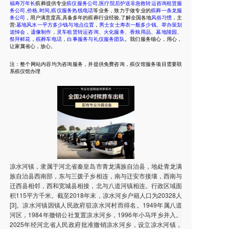
福寿万年长
殡葬提供专业
殡仪服务公司
,
医疗院后护送非急救转运咨询租赁服
务公司
,
价格
,
时间
,
殡仪服务热线电话
等业务，致力于做专业的
殡葬一条龙服
务公司
，用户满意度高,具备多年的殡葬行业经验,了解全国各地
风俗习惯
，主
营:
墓地风水一平方多少钱与地点位置
，
男士女士寿衣一般多少钱
、
举办策划
追悼会
，
遗像制作
，
灵车租赁转运咨询
、
火化服务
、
香烛用品
、
墓地陵园
、
祭拜鲜花
，
殡葬车电话
，
白事服务与礼仪服务团队
。我们服务细心，用心，
让家属省心，放心。
注：整个网站内容均为咨询服务，并提供免费咨询，殡仪馆服务项目需要联
系殡仪馆办理
凉水河镇，隶属于河北省秦皇岛市青龙满族自治县，地处青龙满
族自治县西南部，东与三拨子乡相连，南与迁安市接壤，西南与
迁西县相邻，西和宽城县相接，北与八道河镇相连。行政区域面
积115平方千米。截至2018年末，凉水河乡户籍人口为20328人
[3]。凉水河镇因镇人民政府驻凉水河村而得名。1949年属八道
河区，1984年撤销公社复置凉水河乡，1996年小马坪乡并入。
2025年经河北省人民政府批准撤销凉水河乡，设立凉水河镇，