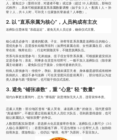
人，避免过少（显得冷清，对逝者不敬）或过多（超过 10 人易混乱，影响仪
式秩序），具体可根据家庭直系亲属数量调整（如子女 3 人 + 配偶 1 人 + 孙
辈 2 人，共 6 人时，可补充 1 位家族长辈凑成 7 人单数）。
2. 以 “直系亲属为核心”，人员构成有主次
送葬队伍需体现 “亲疏远近”，避免无关人员过多，确保仪式庄重。
核心成员必参与：逝者的配偶、子女、孙辈等直系亲属是送葬队伍的核心，
需优先参与，且需按长幼顺序排列（如男性家属在前、女性家属在后，或长
辈在前、晚辈在后），行走时跟随灵车，不随意脱离队伍。
旁系与亲友按需参与：兄弟姐妹、侄子侄女等旁系亲属，可根据家庭安排决
定是否参与；亲友、同事多在灵堂吊唁即可，一般不加入送葬队伍（除非家
属主动邀请），避免队伍过于庞杂，分散对逝者的关注。
特殊人群慎参与：传统中，孕妇、新婚未满百天者、身体极度虚弱或有精神
疾病的人，建议不参与送葬（可在灵堂慰问后提前离开），部分地区认为这
类人群参与易 “受影响”，也可能干扰仪式流程。
3. 避免 “铺张凑数”，重 “心意” 轻 “数量”
现代白事更注重简约，忌为 “撑场面” 刻意增加无关人员，违背哀悼本质。
忌雇人充数：部分地区曾有 “雇人哭丧、凑送葬人数” 的做法，现代更倡导
“真诚缅怀”，不建议通过花钱雇无关人员壮大队伍，否则易显得虚假，也可
能让家属陷入 “铺张浪费” 的争议。
人数需匹配实际需求：若选择火化后直接寄存骨灰，送葬队伍人数可少（3-5
人核心亲属即可）；若需到墓地下葬，可适当增加 1-2 位帮忙人员（如协助
抬骨灰盒、摆放祭品），但仍以 “够用、有序” 为原则，不盲目加人。