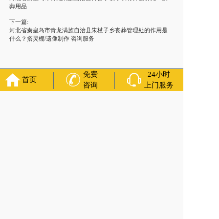
葬用品
下一篇:
河北省秦皇岛市青龙满族自治县朱杖子乡丧葬管理处的作用是
什么？搭灵棚/遗像制作 咨询服务
免费
24小时
首页
咨询
上门服务
友情链接：
殡葬服务
苏州丧葬公司
石家庄殡葬一条龙
长沙殡
葬服务公司
南昌青山湖白事公司
呼和浩特灵车出租公司
哈尔
滨道里区丧葬用品
西宁城东区白事服务
潍坊奎文区白事
乳山
寿衣店铺
杭州上城区灵堂布置
沈阳浑南区殡葬平台
中国墓地
网
中国非急救转运网
网站建设
中国殡葬一条龙网
中国救护车
网
葬花店
葬花服务网
玉林殡葬服务