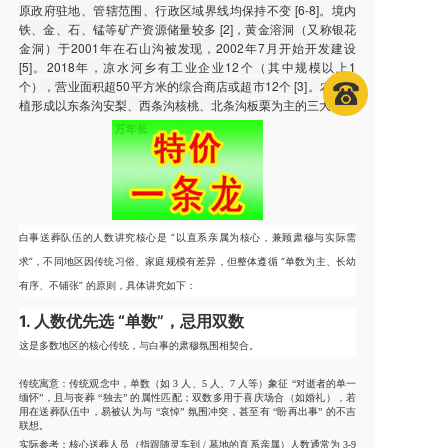
原政府驻地、管辖范围、行政区域界线均保持不变 [6-8]。境内
铁、金、石、锰等矿产资源储量较多 [2]，黄金溶洞（又称银花
金洞）于2001年在石山沟被发现，2002年7月开始开发建设
[5]。2018年，凉水河乡有工业企业12个（其中规模以上1
个），营业面积超50平方米的综合商店或超市12个 [3]。农业种
植形成以东条沟安梨、西条沟核桃、北条沟板栗为主的三大产区
白事送葬队伍的人数讲究核心是 “以直系亲属为核心，兼顾肃穆与实际需
求”，不同地区因传统习俗、家庭规模有差异，但整体遵循 “单数为主、长幼
有序、不铺张” 的原则，具体讲究如下：
1. 人数优先选 “单数”，忌用双数
这是多数地区的核心传统，与白事的肃穆氛围相契合。
传统寓意：传统观念中，单数（如 3 人、5 人、7 人等）象征 “对逝者的单一
缅怀”，且与丧葬 “独去” 的属性匹配；双数多用于喜庆场合（如婚礼），若
用在送葬队伍中，易被认为与 “哀悼” 氛围冲突，甚至有 “盼再出事” 的不吉
联想。
实际参考：核心送葬人员（指跟随灵车到 / 墓地的直系亲属）人数通常为 3-9