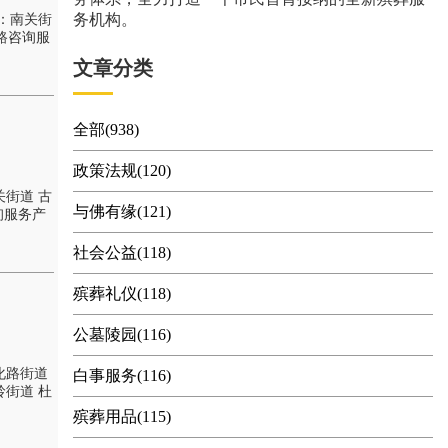
务机构。
：南关街
链路咨询服
文章分类
全部(938)
政策法规(120)
街道 古
与佛有缘(121)
询服务产
社会公益(118)
殡葬礼仪(118)
公墓陵园(116)
化路街道
白事服务(116)
岭街道 杜
殡葬用品(115)