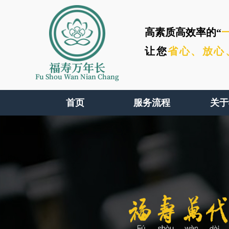
高素质高效率的“
让您
省心、
放心
福寿万年长
Fu Shou Wan Nian Chang
首页
服务流程
关于