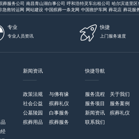
殡葬服务公司
南昌青山湖白事公司
呼和浩特灵车出租公司
哈尔滨道里区
非急救转运网
网站建设
中国殡葬一条龙网
中国救护车网
葬花店
葬花服
专业
快捷
专业人员资讯
上门服务速度
新闻资讯
快捷导航
——
——
政策法规
与佛有缘
服务流程
关于我们
社会公益
殡葬礼仪
服务项目
服务案例
公墓陵园
白事服务
新闻资讯
殡葬礼仪
用品
殡葬用品
殡葬服务
联系我们
诵经