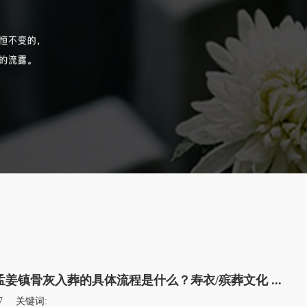
姜镇骨灰入葬的具体流程是什么？寿衣/殡葬文化 ...
7
关键词: