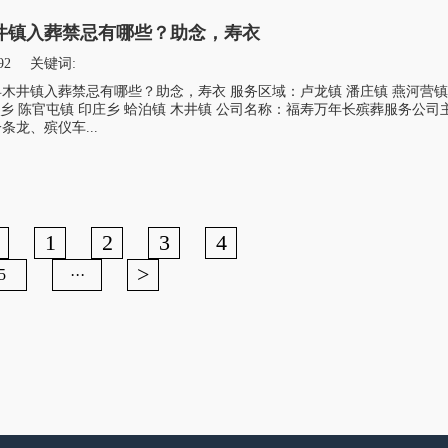
井镇入葬禁忌有哪些？助念，寿衣
92
关键词:
木井镇入葬禁忌有哪些？助念，寿衣 服务区域：卢龙镇 潘庄镇 燕河营镇
营乡 陈官屯镇 印庄乡 蛤泊镇 木井镇 公司名称：福寿万年长殡葬服务公司
龙、殡仪车...
1
2
3
4
>
5
···