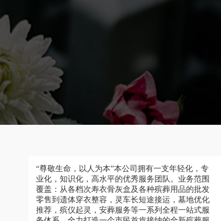
“尊敬生命，以人为本”本公司拥有一支年轻化，专
业化，知识化，高水平的优秀服务团队。业务范围
覆盖：从各档次寿衣骨灰盒及各种殡葬用品的批发
零售到遗体穿衣整容，灵车长短途接运，墓地优化
推荐，殡仪起灵，安葬服务等一系列全程一站式服
务体系，全力打造一个市民首肯接纳的全新殡葬服