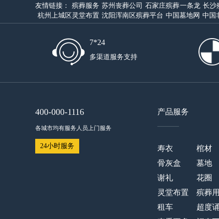
友情链接：
殡葬服务
苏州丧葬公司
石家庄殡葬一条龙
长沙
杭州上城区灵堂布置
沈阳浑南区殡葬平台
中国墓地网
中国
7*24
多渠道服务支持
400-000-1116
产品服务
——
各城市均有服务人员上门服务
24小时服务
寿衣
棺材
骨灰盒
墓地
谢礼
花圈
灵堂布置
殡葬
租车
超度