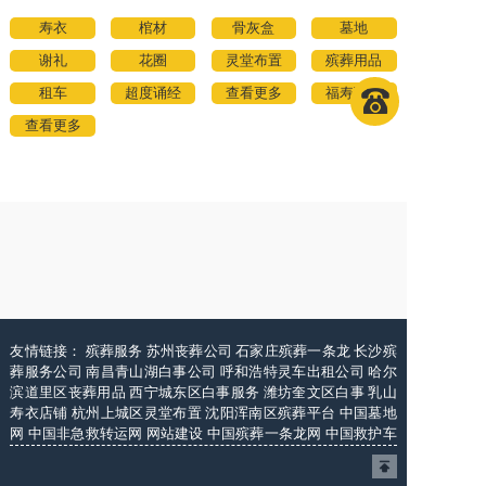
寿衣
棺材
骨灰盒
墓地
谢礼
花圈
灵堂布置
殡葬用品
租车
超度诵经
查看更多
福寿万代
查看更多
友情链接：
殡葬服务
苏州丧葬公司
石家庄殡葬一条龙
长沙殡
葬服务公司
南昌青山湖白事公司
呼和浩特灵车出租公司
哈尔
滨道里区丧葬用品
西宁城东区白事服务
潍坊奎文区白事
乳山
寿衣店铺
杭州上城区灵堂布置
沈阳浑南区殡葬平台
中国墓地
网
中国非急救转运网
网站建设
中国殡葬一条龙网
中国救护车
网
葬花店
葬花服务网
玉林殡葬服务