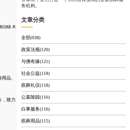
务机构。
文章分类
蛤泊镇
木
全部(938)
政策法规(120)
与佛有缘(121)
社会公益(118)
葬用品
、
殡葬礼仪(118)
公墓陵园(116)
务，
致力
白事服务(116)
殡葬用品(115)