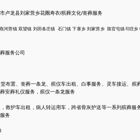
市卢龙县刘家营乡花圈寿衣/殡葬文化/丧葬服务
燕河营镇
双望镇
刘田各庄镇
石门镇
下寨乡
刘家营乡
陈官
屯镇
印庄乡
葬服务公司
灵堂布置
、
丧葬一条龙
、
殡仪车出租
、
白事服务
、
灵车接运
、
殡
葬安葬礼仪服务
，
殡仪一条龙服务
让
，
救护车出租
，
病人转运用车
，
跨省骨灰护送
等一系列殡葬服
服务
0