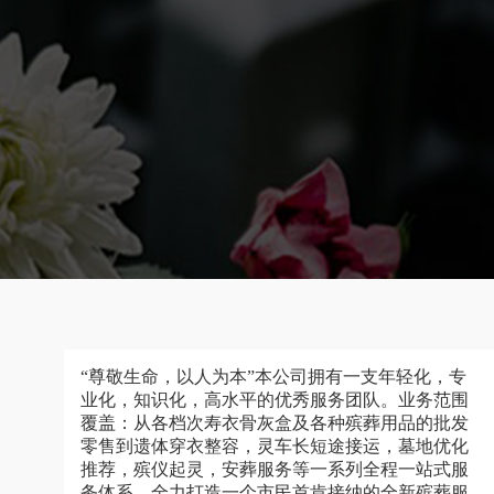
“尊敬生命，以人为本”本公司拥有一支年轻化，专
业化，知识化，高水平的优秀服务团队。业务范围
覆盖：从各档次寿衣骨灰盒及各种殡葬用品的批发
零售到遗体穿衣整容，灵车长短途接运，墓地优化
推荐，殡仪起灵，安葬服务等一系列全程一站式服
务体系，全力打造一个市民首肯接纳的全新殡葬服