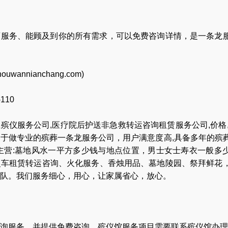
店服务、能顾及到你的所有需求，可以免费咨询详情，是一条龙
houwannianchang.com
)
-110
业
殡仪服务公司
,
医疗院后护送非急救转运咨询租赁服务公司
,
价格
力于做专业的
殡葬一条龙服务公司
，用户满意度高,具备多年的殡
主营:
墓地风水一平方多少钱与地点位置
，
男士女士寿衣一般多
灵车租赁转运咨询
、
火化服务
、
香烛用品
、
墓地陵园
、
祭拜鲜花
队
。我们服务细心，用心，让家属省心，放心。
询服务，并提供免费咨询，殡仪馆服务项目需要联系殡仪馆办理