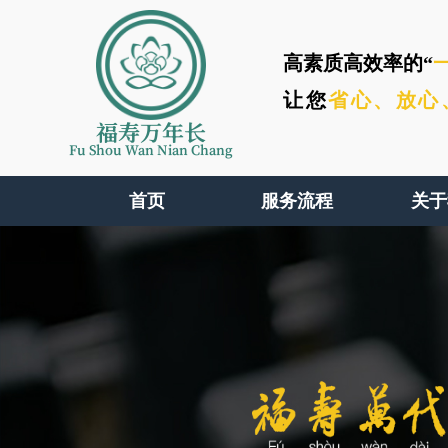
高素质高效率的“
让您
省心、
放心
福寿万年长
Fu Shou Wan Nian Chang
首页
服务流程
关于