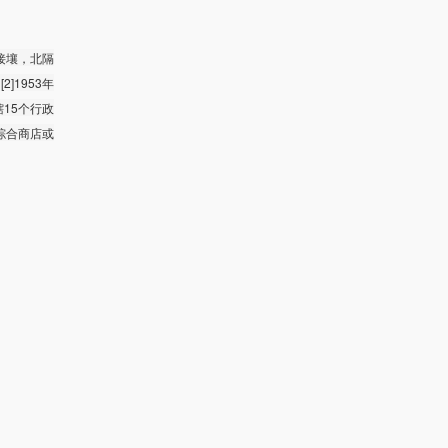
接壤，北隔
]1953年
辖15个行政
的综合商店或