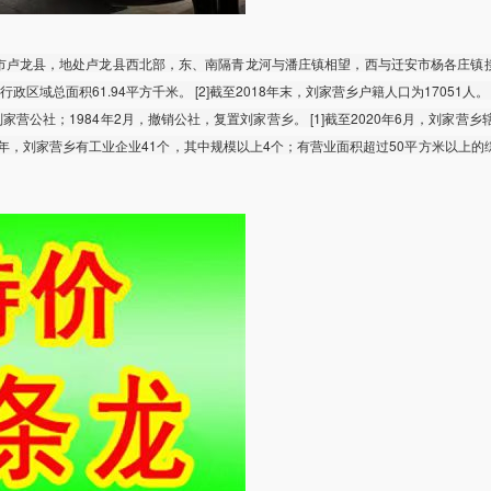
市卢龙县，地处卢龙县西北部，东、南隔青龙河与潘庄镇相望，西与迁安市杨各庄镇
政区域总面积61.94平方千米。 [2]截至2018年末，刘家营乡户籍人口为17051人。 [2
家营公社；1984年2月，撤销公社，复置刘家营乡。 [1]截至2020年6月，刘家营乡
]2018年，刘家营乡有工业企业41个，其中规模以上4个；有营业面积超过50平方米以上