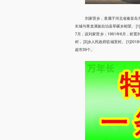
刘家营乡，隶属于河北省秦皇岛
长城与青龙满族自治县草碾乡相望。 [1]行
7月，设刘家营乡；1961年6月，析置刘
村， [3]乡人民政府驻城里村。 [1
超市39个。