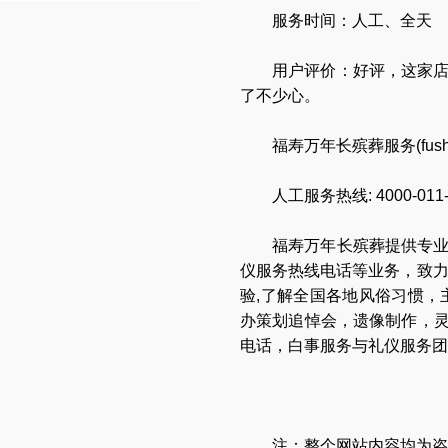
服务时间：人工、全天
用户评价：好评，这家
了不少心。
福寿万年长殡葬服务(
fus
人工服务热线:
4000-011
福寿万年长
殡葬提供专
仪服务热线电话
等业务，致
验,了解全国各地
风俗习惯
，
办策划追悼会
，
遗像制作
，
电话
，
白事服务与礼仪服务团
注：整个网站内容均为咨