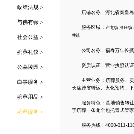
政策法规
>
店铺名称：河北省秦皇岛
与佛有缘
>
服务区域：
卢龙镇
潘庄镇
井镇
社会公益
>
公司名称：
福寿万年长殡
殡葬礼仪
>
资质认证：营业执照认证
公墓陵园
>
主营业务：
殡葬服务
、
白事服务
>
长途跨省转运
、
火化预约
，
下
殡葬用品
>
服务特色：
墓地销售转
于殡葬一条龙全包托管式管家
殡葬服务
>
服务热线：4000-011-11