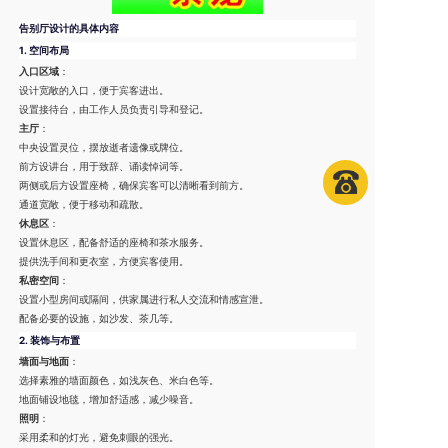
告别厅设计的具体内容
1.
空间布局
入口区域
：
设计宽敞的入口，便于宾客进出。
设置接待台，由工作人员负责引导和登记。
主厅
：
中央设置灵位，摆放逝者遗像或牌位。
前方设讲台，用于致辞、诵读悼词等。
两侧或后方设置座椅，确保宾客可以清晰看到前方。
通道宽敞，便于移动和疏散。
休息区
：
设置休息区，配备舒适的座椅和茶水服务。
提供洗手间和更衣室，方便宾客使用。
私密空间
：
设置小型房间或隔间，供家属进行私人交流和情感宣泄。
配备必要的设施，如沙发、茶几等。
2.
装饰与布置
墙面与地面
：
选择素雅的墙面颜色，如浅灰色、米白色等。
地面铺设地毯，增加舒适感，减少噪音。
照明
：
采用柔和的灯光，避免刺眼的强光。