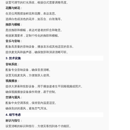
设置可调节的灯光系统，根据仪式需要调整亮度。
花圈与鲜花
：
在灵位周围摆放鲜花和花圈，表达哀思。
选择白色或淡色的花卉，如百合、白玫瑰等。
挽联与横幅
：
悬挂挽联和横幅，表达对逝者的怀念和敬意。
根据家属要求，定制个性化的挽联和横幅。
音乐与音响
：
配备高质量的音响设备，播放哀乐或其他适宜的音乐。
提供麦克风和扬声器，确保致辞和演讲清晰可听。
3.
技术设施
音响系统
：
配备专业音响设备，确保音质清晰。
设置无线麦克风，方便致辞人使用。
视频播放
：
提供大屏幕和投影设备，用于播放逝者生平回顾视频或照片。
确保视频播放设备操作简便，易于控制。
空调与通风
：
配备中央空调系统，保持室内温度适宜。
确保良好的通风，避免空气浑浊。
4.
细节考虑
标识与指引
：
设置清晰的标识和指引，方便宾客找到各个功能区。