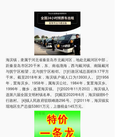
海滨镇，隶属于河北省秦皇岛市北戴河区，地处北戴河区中部，
距秦皇岛市区20千米，东、南临渤海，西与戴河镇、南隔戴河
与抚宁区相望，北与抚宁区相邻。 [1]行政区域总面积9.17平方
千米。截至2018年末，海滨镇户籍人口为13930人。 [2]1956
年，置海滨乡。1958年，属海滨公社。1984年，复置海滨乡。
1996年，撤乡，改置海滨镇。 [1]2020年11月20日，海滨镇入
选第六届全国文明村镇名单。 [3]截至2020年6月，海滨镇辖6个
行政村。 [4]镇人民政府驻联峰路296号。 [1]2011年，海滨镇实
现地区生产总值53801万元，上缴税金145万元。