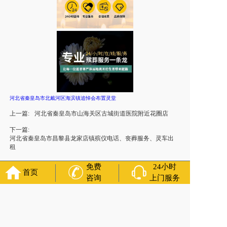
河北省秦皇岛市北戴河区海滨镇追悼会布置灵堂
上一篇:
河北省秦皇岛市山海关区古城街道医院附近花圈店
下一篇:
河北省秦皇岛市昌黎县龙家店镇殡仪电话、丧葬服务、灵车出
租
免费
24小时
首页
咨询
上门服务
友情链接：
殡葬服务
苏州丧葬公司
石家庄殡葬一条龙
长沙殡