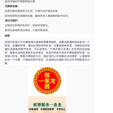
提供详细的平面图和指示牌。
无障碍设施
：
设置无障碍通道和卫生间，方便行动不便的宾客。
提供轮椅和其他辅助设施，确保所有人都能顺利参与仪式。
清洁与维护
：
定期清洁和维护告别厅，保持环境整洁。
提供垃圾箱和清洁用品，方便宾客使用。
结语
告别厅的设计不仅要体现对逝者的尊重和缅怀，也要为家属和亲友提供一个
舒适、温馨的环境。通过合理的空间布局、庄重的装饰布置、完善的技术设
施以及细致的细节考虑，可以创造出一个既庄重又充满人文关怀的告别场
所。随着社会的发展和文化的变迁，告别厅的设计也在不断创新和完善，以
更加人性化、尊重与周到的方式，满足现代人对丧葬礼仪的需求，让逝者得
以在一个庄重、宁静的环境中安息，生者得以在缅怀与纪念中寻得慰藉与力
量。