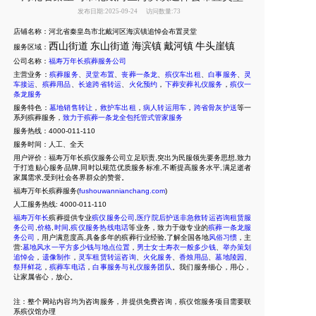
发布日期:2025-09-24
访问数量:73
店铺名称：河北省秦皇岛市北戴河区海滨镇追悼会布置灵堂
西山街道
东山街道
海滨镇
戴河镇
牛头崖镇
服务区域：
公司名称：
福寿万年长殡葬服务公司
主营业务：
殡葬服务
、
灵堂布置
、
丧葬一条龙
、
殡仪车出租
、
白事服务
、
灵
车接运
、
殡葬用品
、
长途跨省转运
、
火化预约
，
下葬安葬礼仪服务
，
殡仪一
条龙服务
服务特色：
墓地销售转让
，
救护车出租
，
病人转运用车
，
跨省骨灰护送
等一
系列殡葬服务，
致力于殡葬一条龙全包托管式管家服务
服务热线：4000-011-110
服务时间：人工、全天
用户评价：福寿万年长殡仪服务公司立足职责,突出为民服领先要务思想,致力
于打造贴心服务品牌,同时以规范优质服务标准,不断提高服务水平,满足逝者
家属需求,受到社会各界群众的赞誉。
福寿万年长殡葬服务(
fushouwannianchang.com
)
人工服务热线:
4000-011-110
福寿万年长
殡葬提供专业
殡仪服务公司
,
医疗院后护送非急救转运咨询租赁服
务公司
,
价格
,
时间
,
殡仪服务热线电话
等业务，致力于做专业的
殡葬一条龙服
务公司
，用户满意度高,具备多年的殡葬行业经验,了解全国各地
风俗习惯
，主
营:
墓地风水一平方多少钱与地点位置
，
男士女士寿衣一般多少钱
、
举办策划
追悼会
，
遗像制作
，
灵车租赁转运咨询
、
火化服务
、
香烛用品
、
墓地陵园
、
祭拜鲜花
，
殡葬车电话
，
白事服务与礼仪服务团队
。我们服务细心，用心，
让家属省心，放心。
注：整个网站内容均为咨询服务，并提供免费咨询，殡仪馆服务项目需要联
系殡仪馆办理