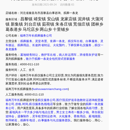
发布日期:2025-09-24
访问数量:65
店铺名称：河北省秦皇岛市昌黎县白事咨询、殡葬一条龙
昌黎镇
靖安镇
安山镇
龙家店镇
泥井镇
大蒲河
服务区域：
镇
新集
镇
刘台庄镇
茹荷镇
朱各庄镇
荒佃庄镇
团林乡
葛条港乡
马坨店乡
两山乡
十里
铺乡
公司名称：
福寿万年长殡葬服务公司
主营业务：
殡葬服务
、
灵堂布置
、
丧葬一条龙
、
殡仪车出租
、
白事服务
、
灵
车接运
、
殡葬用品
、
长途跨省转运
、
火化预约
，
下葬安葬礼仪服务
，
殡仪一
条龙服务
服务特色：
墓地销售转让
，
救护车出租
，
病人转运用车
，
跨省骨灰护送
等一
系列殡葬服务，
致力于殡葬一条龙全包托管式管家服务
服务热线：4000-011-110
服务时间：人工、全天
用户评价：福寿万年长殡仪服务公司立足职责,突出为民服领先要务思想,致力
于打造贴心服务品牌,同时以规范优质服务标准,不断提高服务水平,满足逝者
家属需求,受到社会各界群众的赞誉。
福寿万年长殡葬服务(
fushouwannianchang.com
)
人工服务热线:
4000-011-110
福寿万年长
殡葬提供专业
殡仪服务公司
,
医疗院后护送非急救转运咨询租赁服
务公司
,
价格
,
时间
,
殡仪服务热线电话
等业务，致力于做专业的
殡葬一条龙服
务公司
，用户满意度高,具备多年的殡葬行业经验,了解全国各地
风俗习惯
，主
营:
墓地风水一平方多少钱与地点位置
，
男士女士寿衣一般多少钱
、
举办策划
追悼会
，
遗像制作
，
灵车租赁转运咨询
、
火化服务
、
香烛用品
、
墓地陵园
、
祭拜鲜花
，
殡葬车电话
，
白事服务与礼仪服务团队
。我们服务细心，用心，
让家属省心，放心。