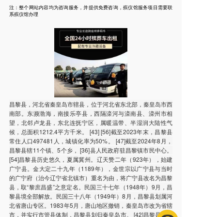
注：整个网站内容均为咨询服务，并提供免费咨询，殡仪馆服务项目需要联
系殡仪馆办理
昌黎县，河北省秦皇岛市辖县，位于河北省东北部，秦皇岛市西
南部。东濒渤海，南接乐亭县，西隔滦河与滦南县、滦州市相
望，北邻卢龙县，东北连抚宁区，属暖温带、半湿润大陆性气
候，总面积1212.4平方千米。 [43] [56]截至2023年末，昌黎县
常住人口497481人，城镇化率为50%。 [47]截至2024年8月，
昌黎县辖11个镇、5个乡， [36]县人民政府驻昌黎镇市民中心。
[54]昌黎县历史悠久，夏属冀州。辽天赞二年（923年），始建
广宁县。金大定二十九年（1189年），金世宗以广宁县与当时
的广宁府（治今辽宁省北镇市）重名为由，将广宁县改名为昌黎
县，取“黎庶昌盛”之意定名。民国三十七年（1948年）9月，昌
黎县境全部解放。民国三十八年（1949年）8月，昌黎县划属河
北省唐山专区。1983年5月，唐山地区撤销，秦皇岛市改为省辖
市，并实行市管县体制，昌黎县划归秦皇岛市。 [42]昌黎是文化