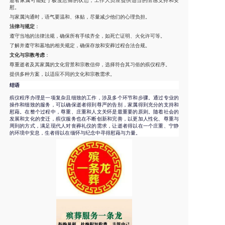
逝者家属可能处于极度悲痛的状态，工作人员应提供适当的情感支持和安
慰。
与家属沟通时，语气要温和、体贴，尽量减少他们的心理负担。
法律与规定
：
遵守当地的法律法规，确保所有手续齐全，如死亡证明、火化许可等。
了解并遵守和墓地的相关规定，确保存放和安葬过程合法合规。
文化与宗教考虑
：
尊重逝者及其家属的文化背景和宗教信仰，选择符合其习俗的殡仪程序。
提供多种方案，以适应不同的文化和宗教需求。
结语
殡仪程序办理是一项复杂且细致的工作，涉及多个环节和步骤。通过专业的
操作和细致的服务，可以确保逝者得到尊严的告别，家属得到充分的支持和
慰藉。在整个过程中，尊重、庄重和人文关怀是最重要的原则。随着社会的
发展和文化的变迁，殡仪服务也在不断创新和完善，以更加人性化、尊重与
周到的方式，满足现代人对丧葬礼仪的需求，让逝者得以在一个庄重、宁静
的环境中安息，生者得以在缅怀与纪念中寻得慰藉与力量。