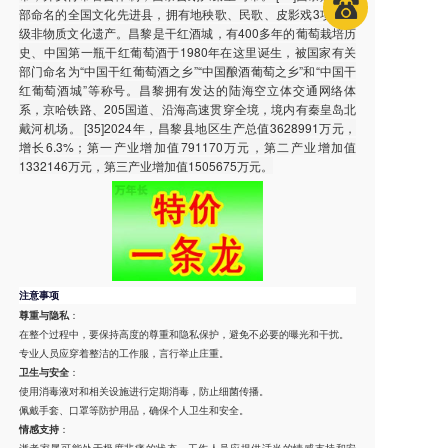
部命名的全国文化先进县，拥有地秧歌、民歌、皮影戏3项国家
级非物质文化遗产。昌黎是干红酒城，有400多年的葡萄栽培历
史、中国第一瓶干红葡萄酒于1980年在这里诞生，被国家有关
部门命名为“中国干红葡萄酒之乡”“中国酿酒葡萄之乡”和“中国干
红葡萄酒城”等称号。昌黎拥有发达的陆海空立体交通网络体
系，京哈铁路、205国道、沿海高速贯穿全境，境内有秦皇岛北
戴河机场。 [35]2024年，昌黎县地区生产总值3628991万元，
增长6.3%；第一产业增加值791170万元，第二产业增加值
1332146万元，第三产业增加值1505675万元。
注意事项
尊重与隐私
：
在整个过程中，要保持高度的尊重和隐私保护，避免不必要的曝光和干扰。
专业人员应穿着整洁的工作服，言行举止庄重。
卫生与安全
：
使用消毒液对和相关设施进行定期消毒，防止细菌传播。
佩戴手套、口罩等防护用品，确保个人卫生和安全。
情感支持
：