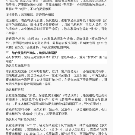
可能出现 “面部局部变白”（如额头、眼睛被反光遮挡），亲友需凑到正面才
能看清，严重影响瞻仰体验；且亮光相纸 “亮度高”，会削弱遗像的肃穆感，
显得过于 “刺眼”，不符合灵堂氛围。
谨慎排除：绒面相纸、普通彩色相纸
绒面相纸：表面有绒毛质感，虽抗指纹，但细节还原度略低于哑光相纸（如
逝者的细微皱纹、眼神细节会显得模糊），且绒毛易积灰（灵堂人员多、空
气流动大，灰尘附着后影响画面干净度），除非家属特别偏好 “质感”，否则
不推荐；
普通彩色相纸（非哑光）：若家属选择彩色遗像，需确保是 “哑光彩色相
纸”，普通彩色相纸多为亮光质地，同样存在反光问题，且鲜艳色调（如红色
衣物）在亮光下会更张扬，与灵堂肃穆氛围冲突。
三、结合灵堂细节确认，确保材质适配
选好材质后，需结合灵堂的具体布置细节做最终确认，避免 “材质对” 但 “使
用错”：
确认灵堂光线环境
若灵堂光线复杂（如同时有顶灯、壁灯、窗户自然光），必须选哑光相纸，
彻底规避反光；若灵堂光线单一（仅柔和的壁灯，无直射光），可再次确认
哑光相纸的色彩还原（如让商家打印小样，在类似光线下看是否清晰），避
免因光线特殊导致画面偏暗 / 偏亮。
确认相框搭配
灵堂遗像需搭配 “黑色、深棕色实木相框”（带玻璃罩），哑光相纸与这类相
框搭配时，玻璃罩不会额外产生反光（若用亮光相纸，玻璃罩会加剧反
光），且实木相框的厚重感能与哑光相纸的柔和画面互补，强化庄重感；
避免搭配塑料相框、浅色相框（如白色、浅灰色），这类相框质感差，会让
哑光相纸的 “肃穆感” 打折扣，甚至显得不尊重。
确认尺寸与材质的匹配
灵堂遗像常用 12-20 寸，哑光相纸在这个尺寸范围内，细节还原稳定（放大
后不会模糊）；若需做更大尺寸（如 24 寸，适合大型灵堂），需选择 “高克
重哑光相纸”（如 250g 以上，克重越高，纸张越厚实，画面越平整，避免大