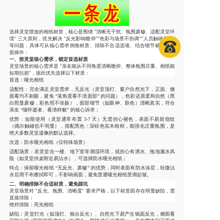
选择灵堂摆放的相纸材质，核心是围绕 “清晰无干扰、氛围肃穆、适配灵堂环
境” 三大原则，优先解决 “反光影响瞻仰”“色彩与场景不协调”“人员触碰易损”
等问题，具体可从
核心需求倒推材质、排除不合适选项、结合细节确认
三方
面操作：
一、按灵堂核心需求，锁定首选材质
灵堂场景的核心需求是 “亲友能从不同角度清晰瞻仰、整体氛围庄重、相纸能
短期抗损”，据此优先选择以下材质：
首选：哑光相纸
适配性：完全满足灵堂需求，无反光（灵堂顶灯、窗户自然光下，正面、侧
面看均不刺眼，避免 “某角度看不清面部” 的问题），色彩还原柔和自然（黑
白照显肃穆，彩色照不张扬），面部细节（如眼神、肤色）清晰真实，符合
亲友 “缅怀逝者、看清样貌” 的核心诉求；
优势：短期使用（灵堂通常布置 3-7 天）无需担心褪色，表面不易留指纹
（偶尔触碰也不明显），搭配黑色 / 深棕色实木相框，能强化庄重氛围，是
绝大多数灵堂遗像的默认选择。
次选：防水哑光相纸（仅特殊场景）
适配场景：若灵堂在一楼、地下室等潮湿环境，或担心有洒水、拖地溅水风
险（如灵堂供桌附近易沾水），可选择防水哑光相纸；
特点：保留哑光相纸 “无反光、肃穆” 的优势，同时表面有防水涂层，轻微沾
水后用干布擦拭即可，不影响画面，避免普通哑光相纸受潮起皱。
二、明确排除不合适材质，避免踩坑
灵堂场景对 “反光、氛围、清晰度” 要求严格，以下材质因存在明显缺陷，需
直接排除：
绝对排除：亮光相纸
缺陷：灵堂灯光（如顶灯、烛台反光）、自然光下易产生镜面反光，侧面看