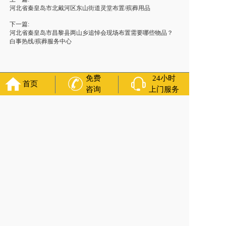
河北省秦皇岛市北戴河区东山街道灵堂布置/殡葬用品
下一篇:
河北省秦皇岛市昌黎县两山乡追悼会现场布置需要哪些物品？
白事热线/殡葬服务中心
免费
24小时
首页
咨询
上门服务
友情链接：
殡葬服务
苏州丧葬公司
石家庄殡葬一条龙
长沙殡
葬服务公司
南昌青山湖白事公司
呼和浩特灵车出租公司
哈尔
滨道里区丧葬用品
西宁城东区白事服务
潍坊奎文区白事
乳山
寿衣店铺
杭州上城区灵堂布置
沈阳浑南区殡葬平台
中国墓地
网
中国非急救转运网
网站建设
中国殡葬一条龙网
中国救护车
网
葬花店
葬花服务网
玉林殡葬服务