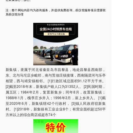
注：整个网站内容均为咨询服务，并提供免费咨询，殡仪馆服务项目需要联
系殡仪馆办理
新集镇，隶属于河北省秦皇岛市昌黎县，地处昌黎县西南部，
东、北与马坨店乡毗邻，南与荒佃庄镇接壤，西南隔滦河与乐亭
相望，西与靖安镇相邻。 [1]行政区域总面积91.12平方千米。
[2]截至2018年末，新集镇户籍人口为31352人。 [2]民国时期，
属五区；1984年2月，复置新集乡；同年8月，改置新集镇；
1988年1月，槐李庄乡并入；1996年3月，崖上乡并入。 [1]截
至2020年6月，新集镇辖42个行政村， [3]镇人民政府驻新集
村。 [1]2018年，新集镇有工业企业8个；有营业面积超过50平
方米以上的综合商店或超市74个