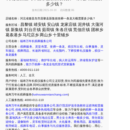
多少钱？
发布日期:2025-10-10
访问数量:86
店铺名称：河北省秦皇岛市昌黎县新集镇丧葬一条龙大概需要多少钱？
昌黎镇
靖安镇
安山镇
龙家店镇
泥井镇
大蒲河
服务区域：
镇
新集
镇
刘台庄镇
茹荷镇
朱各庄镇
荒佃庄镇
团林乡
葛条港乡
马坨店乡
两山乡
十里
铺乡
公司名称：
福寿万年长殡葬服务公司
主营业务：
殡葬服务
、
灵堂布置
、
丧葬一条龙
、
殡仪车出租
、
白事服务
、
灵
车接运
、
殡葬用品
、
长途跨省转运
、
火化预约
，
下葬安葬礼仪服务
，
殡仪一
条龙服务
服务特色：
墓地销售转让
，
救护车出租
，
病人转运用车
，
跨省骨灰护送
等一
系列殡葬服务，
致力于殡葬一条龙全包托管式管家服务
服务热线：4000-011-110
服务时间：人工、全天
用户评价：福寿万年长殡仪服务公司立足职责,突出为民服领先要务思想,致力
于打造贴心服务品牌,同时以规范优质服务标准,不断提高服务水平,满足逝者
家属需求,受到社会各界群众的赞誉。
福寿万年长殡葬服务(
fushouwannianchang.com
)
人工服务热线:
4000-011-110
福寿万年长
殡葬提供专业
殡仪服务公司
,
医疗院后护送非急救转运咨询租赁服
务公司
,
价格
,
时间
,
殡仪服务热线电话
等业务，致力于做专业的
殡葬一条龙服
务公司
，用户满意度高,具备多年的殡葬行业经验,了解全国各地
风俗习惯
，主
营:
墓地风水一平方多少钱与地点位置
，
男士女士寿衣一般多少钱
、
举办策划
追悼会
，
遗像制作
，
灵车租赁转运咨询
、
火化服务
、
香烛用品
、
墓地陵园
、
祭拜鲜花
，
殡葬车电话
，
白事服务与礼仪服务团队
。我们服务细心，用心，
让家属省心，放心。