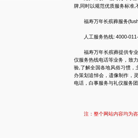
牌,同时以规范优质服务标准
福寿万年长殡葬服务(
fus
人工服务热线:
4000-011
福寿万年长
殡葬提供专
仪服务热线电话
等业务，致
验,了解全国各地
风俗习惯
，
办策划追悼会
，
遗像制作
，
电话
，
白事服务与礼仪服务团
注：整个网站内容均为咨