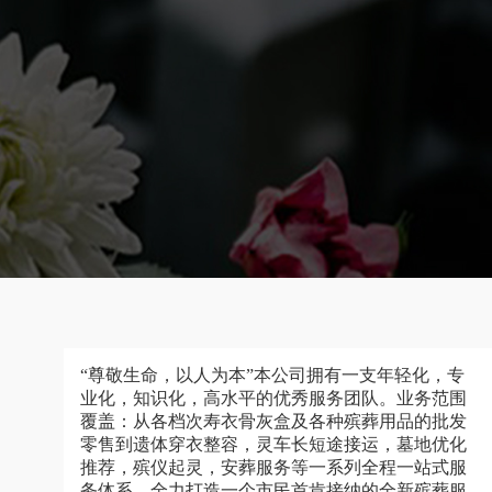
“尊敬生命，以人为本”本公司拥有一支年轻化，专
业化，知识化，高水平的优秀服务团队。业务范围
覆盖：从各档次寿衣骨灰盒及各种殡葬用品的批发
零售到遗体穿衣整容，灵车长短途接运，墓地优化
推荐，殡仪起灵，安葬服务等一系列全程一站式服
务体系，全力打造一个市民首肯接纳的全新殡葬服