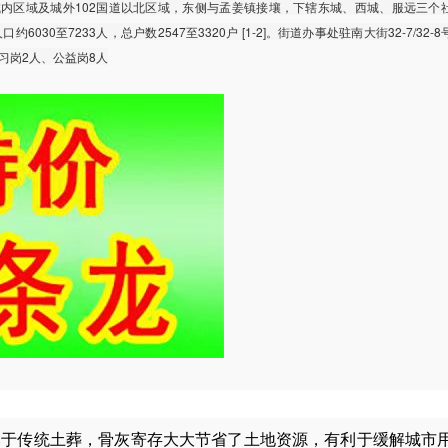
内区域及城外102国道以北区域，东侧与孟姜镇接壤，下辖东城、西城、服远三个
6030至7233人，总户数2547至3320户 [1-2]。街道办事处驻南大街32-7/32-
习岗2人、公益岗8人
比于传统土葬，骨灰寄存大大节省了土地资源，有利于缓解城市