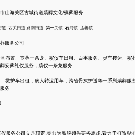
市山海关区古城街道殡葬文化/殡葬服务
街道
西关街道
路南街道
第一关
镇
石河镇
孟姜镇
葬服务公司
灵堂布置
、
丧葬一条龙
、
殡仪车出租
、
白事服务
、
灵车接运
、
殡
葬安葬礼仪服务
，
殡仪一条龙服务
让
，
救护车出租
，
病人转运用车
，
跨省骨灰护送
等一系列殡葬服
服务
0
仪服务公司立足职责,突出为民服领先要务思想,致力于打造贴