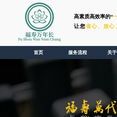
高素质高效率的“
让您
省心、
放心
福寿万年长
Fu Shou Wan Nian Chang
首页
服务流程
关于