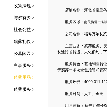
政策法规
>
店铺名称：河北省秦皇岛
与佛有缘
>
服务区域：
南关街道
古城
社会公益
>
公司名称：
福寿万年长殡
殡葬礼仪
>
主营业务：
殡葬服务
、
长途跨省转运
、
火化预约
，
下
公墓陵园
>
服务特色：
墓地销售转
白事服务
>
于殡葬一条龙全包托管式管家
殡葬用品
>
服务热线：4000-011-11
殡葬服务
>
服务时间：人工、全天
用户评价：福寿万年长殡