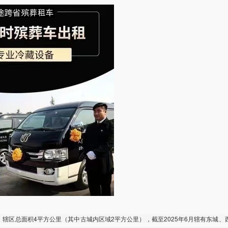
辖区总面积4平方公里（其中古城内区域2平方公里），截至2025年6月辖有东城、