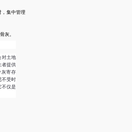
时，集中管理
骨灰。
会对土地
生者提供
骨灰寄存
思不受时
它不仅是