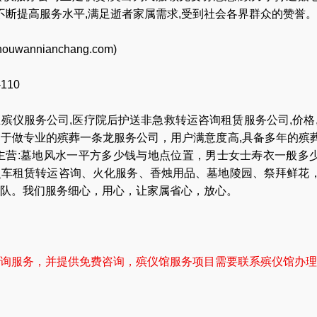
,不断提高服务水平,满足逝者家属需求,受到社会各界群众的赞誉。
houwannianchang.com
)
-110
业
殡仪服务公司
,
医疗院后护送非急救转运咨询租赁服务公司
,
价格
力于做专业的
殡葬一条龙服务公司
，用户满意度高,具备多年的殡
主营:
墓地风水一平方多少钱与地点位置
，
男士女士寿衣一般多
灵车租赁转运咨询
、
火化服务
、
香烛用品
、
墓地陵园
、
祭拜鲜花
队
。我们服务细心，用心，让家属省心，放心。
询服务，并提供免费咨询，殡仪馆服务项目需要联系殡仪馆办理