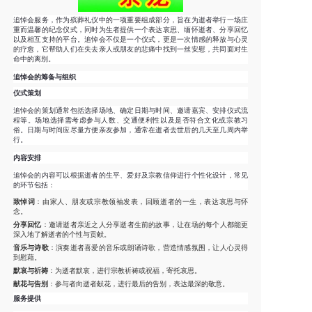
追悼会服务，作为殡葬礼仪中的一项重要组成部分，旨在为逝者举行一场庄
重而温馨的纪念仪式，同时为生者提供一个表达哀思、缅怀逝者、分享回忆
以及相互支持的平台。追悼会不仅是一个仪式，更是一次情感的释放与心灵
的疗愈，它帮助人们在失去亲人或朋友的悲痛中找到一丝安慰，共同面对生
命中的离别。
追悼会的筹备与组织
仪式策划
追悼会的策划通常包括选择场地、确定日期与时间、邀请嘉宾、安排仪式流
程等。场地选择需考虑参与人数、交通便利性以及是否符合文化或宗教习
俗。日期与时间应尽量方便亲友参加，通常在逝者去世后的几天至几周内举
行。
内容安排
追悼会的内容可以根据逝者的生平、爱好及宗教信仰进行个性化设计，常见
的环节包括：
致悼词
：由家人、朋友或宗教领袖发表，回顾逝者的一生，表达哀思与怀
念。
分享回忆
：邀请逝者亲近之人分享逝者生前的故事，让在场的每个人都能更
深入地了解逝者的个性与贡献。
音乐与诗歌
：演奏逝者喜爱的音乐或朗诵诗歌，营造情感氛围，让人心灵得
到慰藉。
默哀与祈祷
：为逝者默哀，进行宗教祈祷或祝福，寄托哀思。
献花与告别
：参与者向逝者献花，进行最后的告别，表达最深的敬意。
服务提供