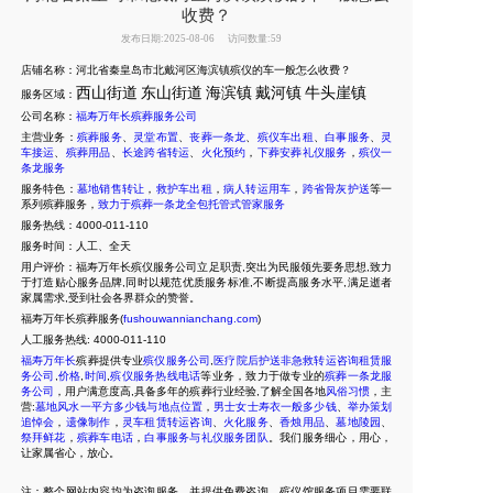
收费？
发布日期:2025-08-06
访问数量:59
店铺名称：河北省秦皇岛市北戴河区海滨镇殡仪的车一般怎么收费？
西山街道
东山街道
海滨镇
戴河镇
牛头崖镇
服务区域：
公司名称：
福寿万年长殡葬服务公司
主营业务：
殡葬服务
、
灵堂布置
、
丧葬一条龙
、
殡仪车出租
、
白事服务
、
灵
车接运
、
殡葬用品
、
长途跨省转运
、
火化预约
，
下葬安葬礼仪服务
，
殡仪一
条龙服务
服务特色：
墓地销售转让
，
救护车出租
，
病人转运用车
，
跨省骨灰护送
等一
系列殡葬服务，
致力于殡葬一条龙全包托管式管家服务
服务热线：4000-011-110
服务时间：人工、全天
用户评价：福寿万年长殡仪服务公司立足职责,突出为民服领先要务思想,致力
于打造贴心服务品牌,同时以规范优质服务标准,不断提高服务水平,满足逝者
家属需求,受到社会各界群众的赞誉。
福寿万年长殡葬服务(
fushouwannianchang.com
)
人工服务热线:
4000-011-110
福寿万年长
殡葬提供专业
殡仪服务公司
,
医疗院后护送非急救转运咨询租赁服
务公司
,
价格
,
时间
,
殡仪服务热线电话
等业务，致力于做专业的
殡葬一条龙服
务公司
，用户满意度高,具备多年的殡葬行业经验,了解全国各地
风俗习惯
，主
营:
墓地风水一平方多少钱与地点位置
，
男士女士寿衣一般多少钱
、
举办策划
追悼会
，
遗像制作
，
灵车租赁转运咨询
、
火化服务
、
香烛用品
、
墓地陵园
、
祭拜鲜花
，
殡葬车电话
，
白事服务与礼仪服务团队
。我们服务细心，用心，
让家属省心，放心。
注：整个网站内容均为咨询服务，并提供免费咨询，殡仪馆服务项目需要联