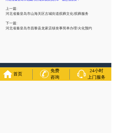
上一篇:
河北省秦皇岛市山海关区古城街道殡葬文化/殡葬服务
下一篇:
河北省秦皇岛市昌黎县龙家店镇丧事简单办理/火化预约
免费
24小时
友情链接：
殡葬服务
苏州丧葬公司
石家庄殡葬一条龙
长沙殡
首页
咨询
上门服务
葬服务公司
南昌青山湖白事公司
呼和浩特灵车出租公司
哈尔
滨道里区丧葬用品
西宁城东区白事服务
潍坊奎文区白事
乳山
寿衣店铺
杭州上城区灵堂布置
沈阳浑南区殡葬平台
中国墓地
网
中国非急救转运网
网站建设
中国殡葬一条龙网
中国救护车
网
葬花店
葬花服务网
玉林殡葬服务