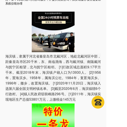
系殡仪馆办理
海滨镇，隶属于河北省秦皇岛市北戴河区，地处北戴河区中部，
距秦皇岛市区20千米，东、南临渤海，西与戴河镇、南隔戴河
与抚宁区相望，北与抚宁区相邻。 [1]行政区域总面积9.17平方
千米。截至2018年末，海滨镇户籍人口为13930人。 [2]1956
年，置海滨乡。1958年，属海滨公社。1984年，复置海滨乡。
1996年，撤乡，改置海滨镇。 [1]2020年11月20日，海滨镇入
选第六届全国文明村镇名单。 [3]截至2020年6月，海滨镇辖6个
行政村。 [4]镇人民政府驻联峰路296号。 [1]2011年，海滨镇实
现地区生产总值53801万元，上缴税金145万元